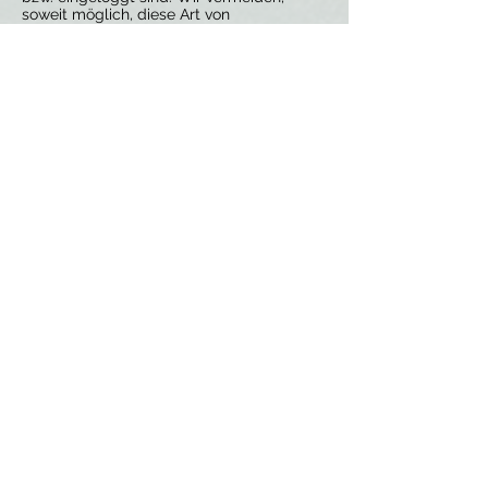
soweit möglich, diese Art von
Datenübertragung solange, bis Sie mit
einer der Plattformen tatsächlich
interagieren. Durch Anklicken des
betreffenden Symbols (z.B. Facebook-
Logo) oder Abspielen eines eingebetteten
Videos (z.B.: YouTube) geben Sie an, dass
Sie bereit sind, mit der ausgewählten
Plattform zu kommunizieren (in diesem
Fall Facebook bzw. YouTube) und dass
Informationen über Sie, wie Ihre IP-
Adresse, diesem sozialen Netzwerk
übermittelt werden.
Zweck und Umfang der Datenerhebung
durch die sozialen Medien sowie die
dortige weitere Verarbeitung und Nutzung
Ihrer Daten wie auch Ihre diesbezüglichen
Rechte und Einstellungsmöglichkeiten
zum Schutz Ihrer Privatsphäre entnehmen
Sie bitte den jeweils gültigen
Datenschutzhinweisen. z.B. Facebook
(
https://www.facebook.com/about/privac
y
), Youtube
(
https://www.youtube.com/t/privacy_guid
elines
)
Ihre Rechte
Ihnen stehen grundsätzlich die Rechte auf