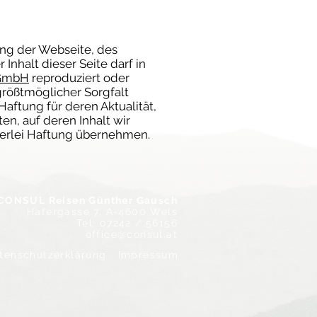
ung der Webseite, des
Inhalt dieser Seite darf in
 GmbH
reproduziert oder
 größtmöglicher Sorgfalt
Haftung für deren Aktualität,
en, auf deren Inhalt wir
nerlei Haftung übernehmen.
CONSUL Reisen Günther Gausch
Hafergasse 7,
A-4600 Wels
Tel: 07242 / 56156
office@consul.at
tenschutzerklärung
Impressum