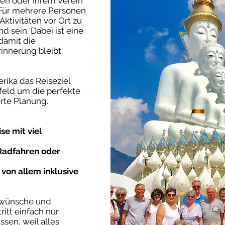
en oder Ihrem Verein
 Für mehrere Personen
ktivitäten vor Ort zu
 sein. Dabei ist eine
 damit die
innerung bleibt.
rika das Reiseziel
feld um die perfekte
rte Planung.
se mit viel
Radfahren oder
von allem inklusive
nwünsche und
ritt einfach nur
ssen, weil alles