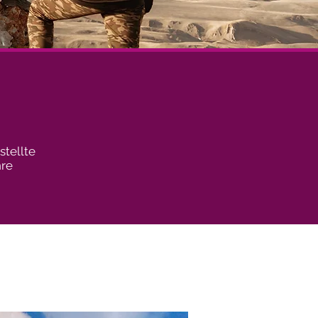
stellte
hre