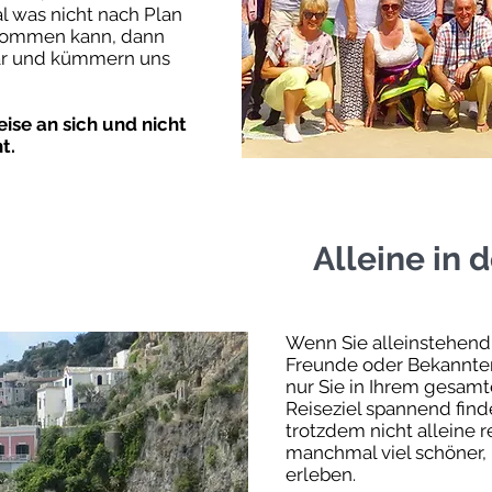
al was nicht nach Plan
rkommen kann, dann
hbar und kümmern uns
ollen eine Destination mit dem Rad erk
eise an sich und nicht
t.
Alleine in 
Radreisen
Wenn Sie alleinstehend 
Freunde oder Bekannten
nur Sie in Ihrem gesam
Reiseziel spannend find
trotzdem nicht alleine re
manchmal viel schöner, 
erleben.