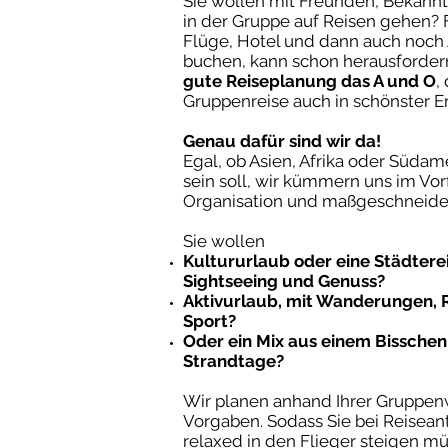
Sie wollen mit Freunden, Bekannt
in der Gruppe auf Reisen gehen?
Flüge, Hotel und dann auch noch A
buchen, kann schon herausfordernd
gute Reiseplanung das A und O
,
Gruppenreise auch in schönster Er
Genau dafür sind wir da!
Egal, ob Asien, Afrika oder Südame
sein soll, wir kümmern uns im Vor
Organisation und maßgeschneide
Sie wollen
Kultururlaub oder eine Städterei
Sightseeing und Genuss?
Aktivurlaub, mit Wanderungen, 
Sport?
Oder ein Mix aus einem Bisschen 
Strandtage?
Wir planen anhand Ihrer Gruppe
Vorgaben. Sodass Sie bei Reiseant
relaxed in den Flieger steigen mü