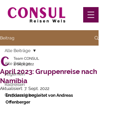
Beitrag
Alle Beiträge
Team CONSUL
Alle Beiträge
2. Sept. 2022
April 2023: Gruppenreise nach
Allgemein
Namibia
Radreisen
Aktualisiert:
7. Sept. 2022
Gruppenreisen
Erstklassig begleitet von Andreas 
Offenberger