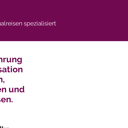
lreisen spezialisiert
ahrung
sation
n,
en und
sen.