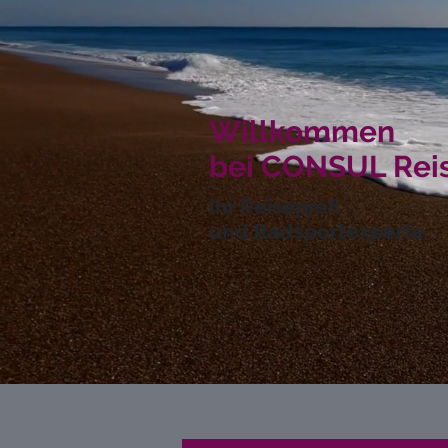
Willkommen
bei CONSUL Rei
Ihr Reiseprofi
und Radsportexperte